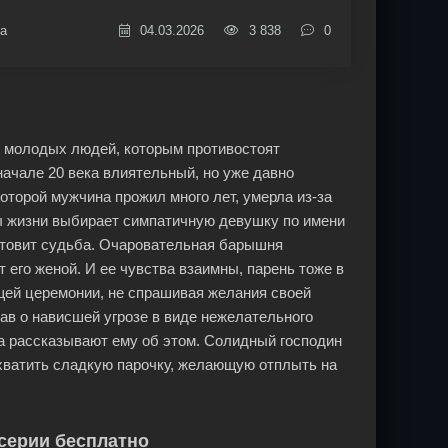
а
04.03.2026
3 838
0
х молодых людей, которым противостоят
ачале 20 века влиятельный, но уже давно
оторой мужчина прожил много лет, умерла из-за
ы жизни выбирает симпатичную девушку по имени
готовит судьба. Очаровательная барышня
 его женой. И ее чувства взаимны, парень тоже в
ящей церемонии, не спрашивая желания своей
ав о нависшей угрозе в виде нежелательного
а рассказывают ему об этом. Солидный господин
ехватить сладкую парочку, желающую отплыть на
 серии бесплатно