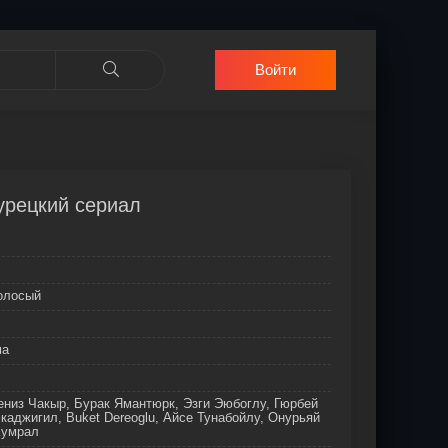
Войти
турецкий сериал
голосый
ма
ениз Чакыр, Бурак Ямантюрк, Эзги Эюбоглу, Гюрбей
аджигил, Buket Dereoglu, Айсе Тунабойлу, Онурьяй
Кумрал