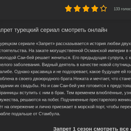
133
голос
прет турецкий сериал смотреть онлайн
турецком сериале «Запрет» рассказывается история любви дву
стоятельства. На закате могущественной Османской империи в н
молодой Саи-бей решает жениться. Его предыдущая супруга, с к
желого заболевания. Видный деятель в качестве новой спутниц
алибе. Однако красавица и не подозревает, какое будущее ей 
юблена в своего двоюродного брата Нежата и мечтает, что станет
идании их свадьбы. Но и сам Саи-бей уже готовится к предсто
бранницы вступить с ним в брак. Тем временем влюблённые, узн
мужества, решаются на побег. Подчиненные престарелого жених
ёт на опережение и лично приезжает в морской порт, чтобы пер
рабле подальше от Стамбула.
Запрет 1 сезон смотреть все