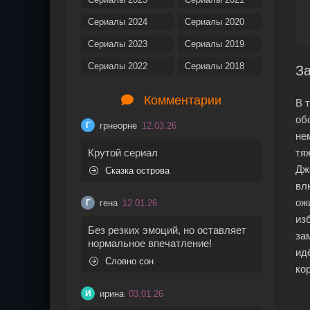
Сериалы 2024
Сериалы 2020
Сериалы 2023
Сериалы 2019
Сериалы 2022
Сериалы 2018
За
Комментарии
В 
об
грнеорне
12.03.26
Г
не
Крутой сериал
тя
Дж
Сказка острова
вл
ож
гена
12.01.26
Г
из
Без резких эмоций, но оставляет
за
нормальное впечатление!
ид
Словно сон
ко
ирина
03.01.26
И