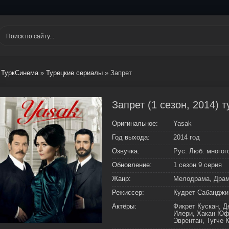
ТуркСинема
»
Турецкие сериалы
» Запрет
Запрет (1 сезон, 2014) 
Оригинальное:
Yasak
Год выхода:
2014 год
Озвучка:
Рус. Люб. много
Обновление:
1 сезон 9 серия
Жанр:
Мелодрама, Дра
Режиссер:
Кудрет Сабанджи
Актёры:
Фикрет Кускан, Д
Илери, Хакан Юфк
Эврентан, Тугче 