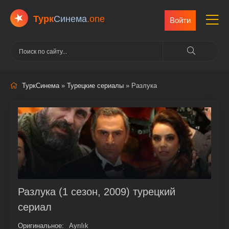
Турк
Cинема
.one
Войти
ТуркСинема
»
Турецкие сериалы
» Разлука
Разлука (1 сезон, 2009) турецкий
сериал
Оригинальное:
Ayrılık