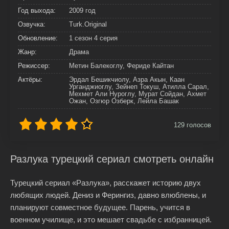
Год выхода:
2009 год
Озвучка:
Turk.Original
Обновление:
1 сезон 4 серия
Жанр:
Драма
Режиссер:
Метин Балекоглу, Фериде Кайтан
Актёры:
Эрдал Бешикчиолу, Азра Акын, Каан
Урганджиоглу, Зейнеп Токуш, Атилла Сарал,
Мехмет Али Нуроглу, Мурат Сойдан, Ахмет
Ожан, Озгюр Озберк, Лейла Башак
129
голосов
Разлука турецкий сериал смотреть онлайн
Турецкий сериал «Разлука», расскажет историю двух
любящих людей. Дениз и Ферингиз, давно влюблены, и
планируют совместное будущее. Парень, учится в
военном училище, и это мешает свадьбе с избранницей.