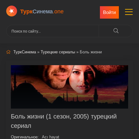
Турк
Cинема
.one
Войти
ТуркСинема
»
Турецкие сериалы
» Боль жизни
Боль жизни (1 сезон, 2005) турецкий
сериал
Оригинальное:
Acı hayat