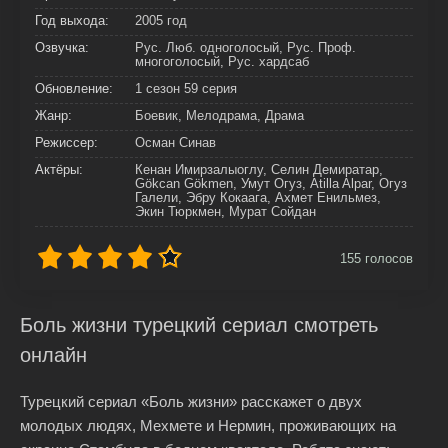
Год выхода:
2005 год
Озвучка:
Рус. Люб. одноголосый, Рус. Проф.
многоголосый, Рус. хардсаб
Обновление:
1 сезон 59 серия
Жанр:
Боевик, Мелодрама, Драма
Режиссер:
Осман Синав
Актёры:
Кенан Имирзалыоглу, Селин Демиратар,
Gökcan Gökmen, Умут Огуз, Atilla Alpar, Огуз
Галели, Эбру Кокаага, Ахмет Енильмез,
Экин Тюркмен, Мурат Сойдан
155
голосов
Боль жизни турецкий сериал смотреть
онлайн
Турецкий сериал «Боль жизни» расскажет о двух
молодых людях, Мехмете и Нермин, проживающих на