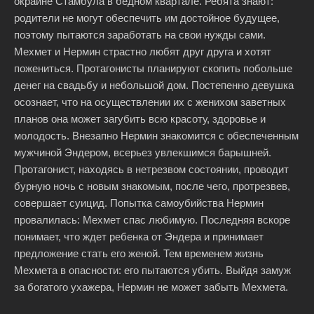
окраине Стамбула в бедном квартале. Ребята знают:
родители не могут обеспечить им достойное будущее,
поэтому пытаются заработать на свои нужды сами.
Мехмет и Нермин страстно любят друг друга и хотят
пожениться. Протагонисты планируют скопить побольше
денег на свадьбу и небольшой дом. Постепенно девушка
осознает, что на осуществлении их с женихом заветных
планов она может загубить всю красоту, здоровье и
молодость. Внезапно Нермин знакомится с обеспеченным
мужчиной Эндером, всерьез увлекшимся барышней.
Протагонист, находясь в нетрезвом состоянии, проводит
бурную ночь с новым знакомым, после чего, протрезвев,
совершает суицид. Попытка самоубийства Нермин
провалилась: Мехмет спас любимую. Последняя вскоре
понимает, что ждет ребенка от Эндера и принимает
предложение стать его женой. Тем временем жизнь
Мехмета в опасности: его пытаются убить. Выйдя замуж
за богатого ухажера, Нермин не может забыть Мехмета.