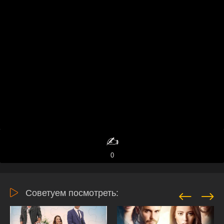
✍️
0
Советуем посмотреть: