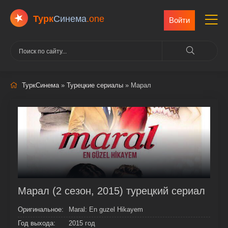
Турк
Cинема
.one
Войти
ТуркСинема
»
Турецкие сериалы
» Марал
Марал (2 сезон, 2015) турецкий сериал
Оригинальное:
Maral: En guzel Hikayem
Год выхода:
2015 год