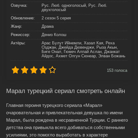
Озвучка:
Рус. Люб. одноголосый, Рус. Люб.
двухголосый
Обновление:
2 сезон 5 серия
Жанр:
Драма
Режиссер:
Дениз Колош
Актёры:
Арас Булут Ийнемли, Хазал Кая, Реха
Озджан, Джейда Дювенджи, Рыза Акын,
Биге Онал, Гюмеч Алпай Аслан, Джанкат
Айдос, Ахмет Олгун Сюнеар, Элван Божань
153
голоса
Марал турецкий сериал смотреть онлайн
Главная героиня турецкого сериала «Марал»
очаровательная и привлекательная девушка по имени
Марал, была рождена в несравненной Турции. С раннего
детства она привыкла всего добиваться собственными
усилиями, это помогло выработать в характере