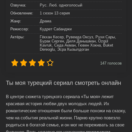
Озвучка:
Рус. Люб. одноголосый
Обновление:
1 сезон 13 серия
Жанр:
Драма
Режиссер:
Кудрет Сабанджи
Актёры:
Гёкхан Кесер, Рувеида Оксуз, Рухи Сары,
Бурак Серген, Диля Данышман, Özgül
Kavruk, Седа Акман, Гювен Хокна, Buket
Dereoglu, Эсра Кызылдоган
147
голосов
Ты моя турецкий сериал смотреть онлайн
В центре сюжета турецкого сериала «Ты моя» лежит
красивая история любви двух молодых людей. Их
романтические отношения были больше похожи на сказку,
чем на события реальной жизни. Парню крупно повезло
родиться в богатой семье, и он мог не переживать за свое
будущее. Ведь недавно его назначили приемником