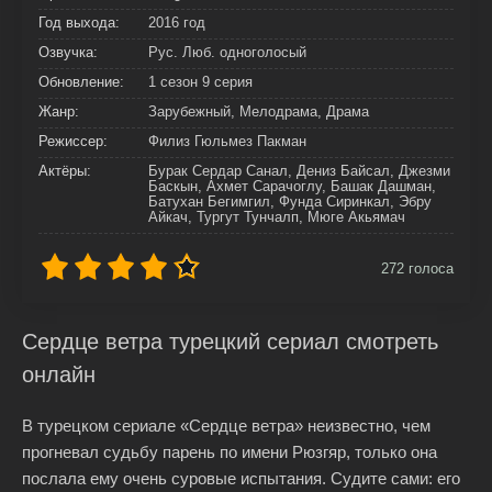
Год выхода:
2016 год
Озвучка:
Рус. Люб. одноголосый
Обновление:
1 сезон 9 серия
Жанр:
Зарубежный, Мелодрама, Драма
Режиссер:
Филиз Гюльмез Пакман
Актёры:
Бурак Сердар Санал, Дениз Байсал, Джезми
Баскын, Ахмет Сарачоглу, Башак Дашман,
Батухан Бегимгил, Фунда Сиринкал, Эбру
Айкач, Тургут Тунчалп, Мюге Акьямач
272
голоса
Сердце ветра турецкий сериал смотреть
онлайн
В турецком сериале «Сердце ветра» неизвестно, чем
прогневал судьбу парень по имени Рюзгяр, только она
послала ему очень суровые испытания. Судите сами: его