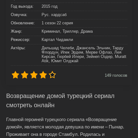
Год выхода:
2015 год
Озвучка:
Рус. хардсаб
Обновление:
1 сезон 22 серия
Жанр:
Криминал, Триллер, Драма
Режиссер:
Картал Чидамли
Актёры:
Дильшад Челеби, Джансель Эльчин, Тарду
Флордун, Ипек Эрдем, Мерве Офлаз, Лея
Кирсан, Гюрбей Илери, Зейнеп Оздер, Muratt
Atik, Юмит Олджай
149
голосов
Возвращение домой турецкий сериал
смотреть онлайн
Главной героиней турецкого сериала «Возвращение
домой», является молодая девушка по имени – Пынар.
Проживает она в городе Стамбул. Родилась и