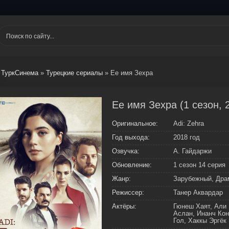
ТуркСинема
»
Турецкие сериалы
» Ее имя Зехра
Ее имя Зехра (1 сезон, 
Оригинальное:
Adi: Zehra
Год выхода:
2018 год
Озвучка:
А. Гайдаржи
Обновление:
1 сезон 14 серия
Жанр:
Зарубежный, Дра
Режиссер:
Танер Аквардар
Актёры:
Гюнеш Хаят, Али
Аслан, Инанч Ко
Гол, Хаккы Эргёк