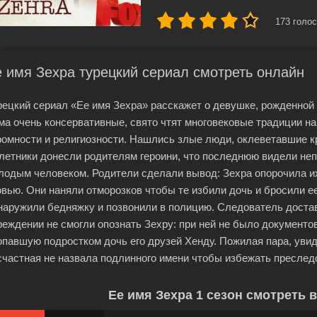
173
голос
 имя Зехра турецкий сериал смотреть онлайн
рецкий сериал «Ее имя Зехра» расскажет о девушке, рожденной 
ма очень консервативные, свято чтят многовековые традиции на
ромности и религиозности. Нашлись злые люди, оклеветавшие к
летники донесли родителям героини, что последнюю видели н
лодым человеком. Родители сделали вывод: Зехра опорочила и
овью. Они наняли отморозков чтобы те избили дочь и бросили 
наружили бедняжку и позвонили в полицию. Следователь доста
реждении не смогли опознать Зехру: при ней не было документо
опавшую подростком дочь его друзей Хенду. Пожилая пара, увиде
счастная не назвала подлинного имени чтобы избежать преслед
Ее имя Зехра 1 сезон смотреть 