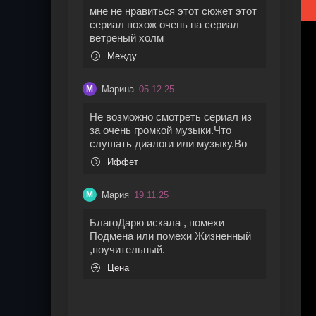
мне не нравиться этот сюжет этот
сериал похож очень на сериал
ветреный холм
Между
Марина
05.12.25
М
Не возможно смотреть сериал из
за очень громкой музыки.Что
слушать диалоги или музыку.Во
Иффет
Мария
19.11.25
М
БлагоДарю искала , помехи
Подмена или помехи Жизненный
,поучительный.
Цена