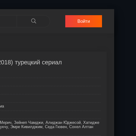
Войти
2018) турецкий сериал
ма
 Мерич, Зейнеп Чамджи, Алиджан Юджесой, Хатидже
нукчу, Эмре Кивилджим, Седа Гювен, Сохел Алтан