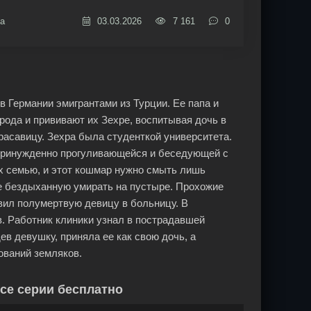
а
03.03.2026
7 161
0
в Германии эмигрантами из Турции. Ее папа и
рода и прививают их Зехре, воспитывая дочь в
расавицу. Зехра была студенткой университета.
епринужденно прогуливающейся и беседующей с
х семью, и этот кошмар нужно смыть лишь
ее бездыханную умирать на пустыре. Прохожие
вил полумертвую девицу в больницу. В
в. Работник клиники узнал в пострадавшей
в девушку, приняла ее как свою дочь, а
ований земляков.
все серии бесплатно