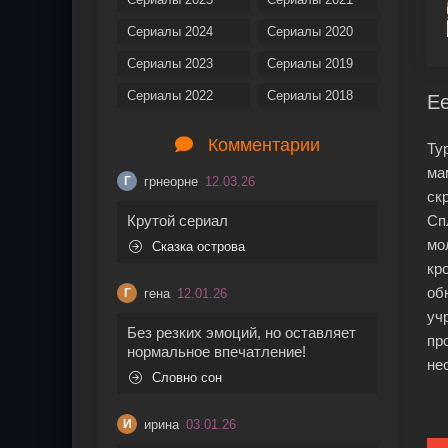
Сериалы 2024
Сериалы 2020
Сериалы 2023
Сериалы 2019
Сериалы 2022
Сериалы 2018
Ее
Комментарии
Ту
ма
грнеорне
12.03.26
Г
ск
Крутой сериал
Сп
мо
Сказка острова
кр
об
гена
12.01.26
Г
уч
Без резких эмоций, но оставляет
пр
нормальное впечатление!
не
Словно сон
ирина
03.01.26
И