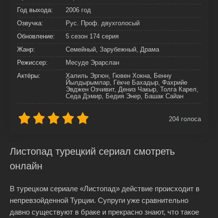
Год выхода:
2006 год
Озвучка:
Рус. Проф. двухголосый
Обновление:
5 сезон 174 серия
Жанр:
Семейный, Зарубежный, Драма
Режиссер:
Месуде Эрарслан
Актёры:
Халиль Эргюн, Гювен Хокна, Бенну
Йылдырымлар, Гёкче Бахадыр, Фахрийе
Эвджен Озчивит, Дениз Чакыр, Толга Карел,
Седа Дэмир, Бедия Энер, Башак Сайан
204
голоса
Листопад турецкий сериал смотреть
онлайн
В турецком сериале «Листопад» действие происходит в
непревзойденной Турции. Супруги уже сравнительно
давно существуют в браке и прекрасно знают, что такое