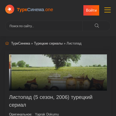
Турк
Cинема
.one
Войти
ТуркСинема
»
Турецкие сериалы
» Листопад
Листопад (5 сезон, 2006) турецкий
сериал
Оригинальное:
Yaprak Dokumu