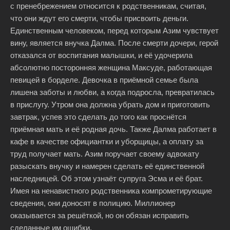
с пренебрежением относится к родственникам, считая,
что они ждут его смерти, чтобы присвоить деньги.
Единственным человеком, перед которым Азим чувствует
вину, является внучка Далма. После смерти дочери, герой
отказался от воспитания малышки, и её удочерила
абсолютно посторонняя женщина Максуде, работающая
певицей в борделе. Девочка в приёмной семье была
лишена заботы и любви, а когда подросла, превратилась
в прислугу. Утром она должна убрать дом и приготовить
завтрак, успев это сделать до того как проснётся
приёмная мать и её родная дочь. Также Далма работает в
кафе в качестве официантки и уборщицы, а оплату за
труд получает мать. Азим поручает своему адвокату
разыскать внучку и намерен сделать её единственной
наследницей. Об этом узнаёт супруга Эсма и её брат.
Имея на ненавистного родственника компрометирующие
сведения, они доносят в полицию. Миллионер
оказывается за решёткой, но он обязан исправить
сделанные им ошибки.