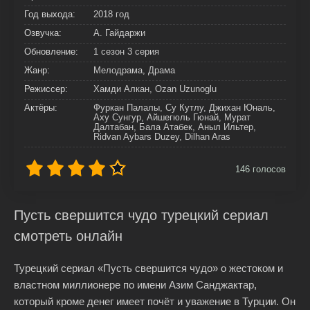
Год выхода:
2018 год
Озвучка:
А. Гайдаржи
Обновление:
1 сезон 3 серия
Жанр:
Мелодрама, Драма
Режиссер:
Хамди Алкан, Ozan Uzunoglu
Актёры:
Фуркан Палалы, Су Кутлу, Джихан Юналь,
Аху Сунгур, Айшегюль Гюнай, Мурат
Далтабан, Бала Атабек, Аныл Ильтер,
Ridvan Aybars Duzey, Dilhan Aras
146
голосов
Пусть свершится чудо турецкий сериал
смотреть онлайн
Турецкий сериал «Пусть свершится чудо» о жестоком и
властном миллионере по имени Азим Санджактар,
который кроме денег имеет почёт и уважение в Турции. Он