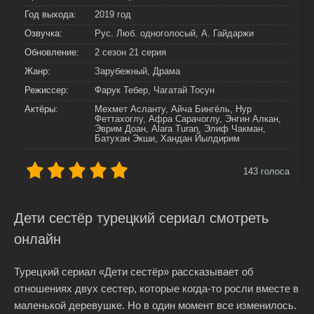
Год выхода:
2019 год
Озвучка:
Рус. Люб. одноголосый, А. Гайдаржи
Обновление:
2 сезон 21 серия
Жанр:
Зарубежный, Драма
Режиссер:
Фарук Тебер, Чагатай Тосун
Актёры:
Мехмет Асланту, Айча Бингёль, Нур
Феттахоглу, Афра Сарачоглу, Энгин Алкан,
Эврим Доан, Alara Turan, Элиф Чакман,
Батухан Экши, Хандан Йылдирим
143
голоса
Дети сестёр турецкий сериал смотреть
онлайн
Турецкий сериал «Дети сестёр» рассказывает об
отношениях двух сестер, которые когда-то росли вместе в
маленькой деревушке. Но в один момент все изменилось.