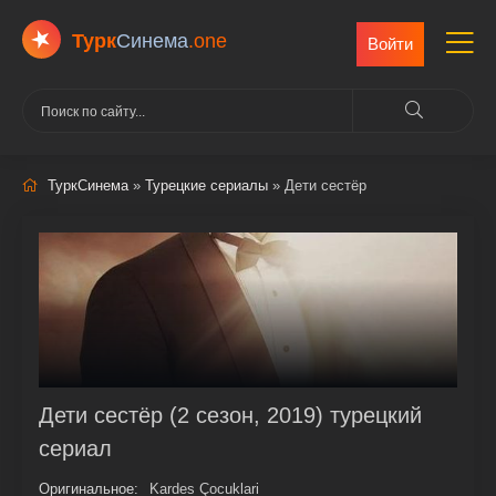
Турк
Cинема
.one
Войти
ТуркСинема
»
Турецкие сериалы
» Дети сестёр
Дети сестёр (2 сезон, 2019) турецкий
сериал
Оригинальное:
Kardes Çocuklari