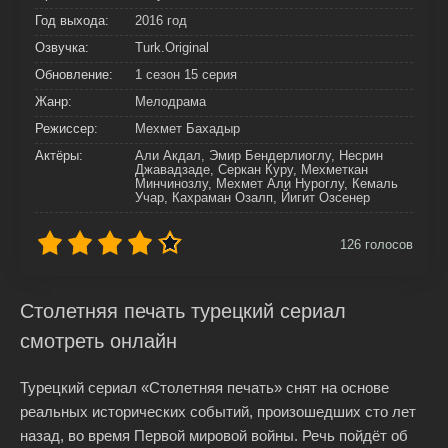
Год выхода:
2016 год
Озвучка:
Turk.Original
Обновление:
1 сезон 15 серия
Жанр:
Мелодрама
Режиссер:
Мехмет Бахадыр
Актёры:
Али Акдал, Эмир Бендерлиоглу, Несрин
Джавадзаде, Серкан Куру, Мехметкан
Минчинозлу, Мехмет Али Нуроглу, Кемаль
Учар, Кахраман Озалп, Йигит Озсенер
126
голосов
Столетняя печать турецкий сериал
смотреть онлайн
Турецкий сериал «Столетняя печать» снят на основе
реальных исторических событий, произошедших сто лет
назад, во время Первой мировой войны. Речь пойдёт об