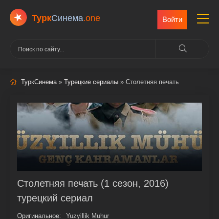
Турк
Cинема
.one
Войти
ТуркСинема
»
Турецкие сериалы
» Столетняя печать
Столетняя печать (1 сезон, 2016)
турецкий сериал
Оригинальное:
Yuzyillik Muhur