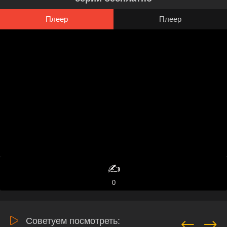
Плеер
Плеер
✍️
0
Советуем посмотреть: