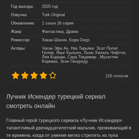
Год выхода:
2020 год
Озвучка:
Turk.Original
Обновление:
1 сезон 26 серия
Жанр:
Фантастика, Драма
Режиссер:
Хакан Шахин, Бора Онур
Актёры:
Чаган Эфе Ак, Наз Тирьяки, Эсат Полат
Гюлер, Языг Кылынч, Лькю Хилаль Чифтчи,
Лея Кыршан, Сера Токдемир , Мухиттин
Коркмаз, Эсин Гюндогду
216
голосов
Лучник Искендер турецкий сериал
смотреть онлайн
Главный герой турецкого сериала «Лучник Искандер»
талантливый двенадцатилетний мальчик, проживающий в
те времена, когда от умения метко стрелять из лука