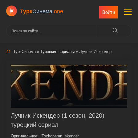
Турк
Cинема
.one
Войти
ТуркСинема
»
Турецкие сериалы
» Лучник Искендер
Лучник Искендер (1 сезон, 2020)
турецкий сериал
Оригинальное:
Tozkoparan Iskender