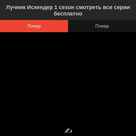
Лучник Искендер 1 сезон смотреть все серии
бесплатно
Плеер
Плеер
✍️