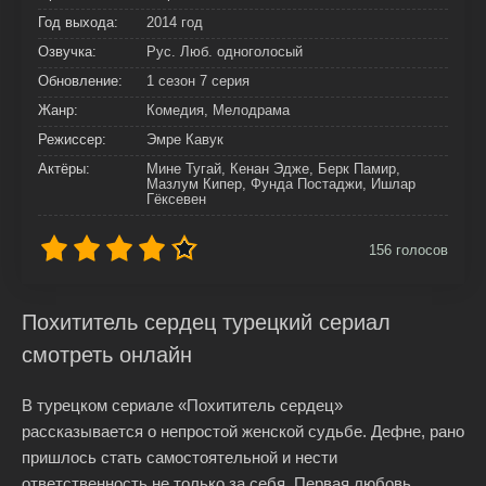
Год выхода:
2014 год
Озвучка:
Рус. Люб. одноголосый
Обновление:
1 сезон 7 серия
Жанр:
Комедия, Мелодрама
Режиссер:
Эмре Кавук
Актёры:
Мине Тугай, Кенан Эдже, Берк Памир,
Мазлум Кипер, Фунда Постаджи, Ишлар
Гёксевен
156
голосов
Похититель сердец турецкий сериал
смотреть онлайн
В турецком сериале «Похититель сердец»
рассказывается о непростой женской судьбе. Дефне, рано
пришлось стать самостоятельной и нести
ответственность не только за себя. Первая любовь