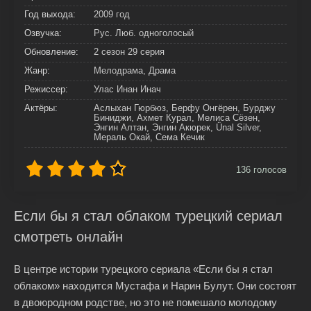
Год выхода:
2009 год
Озвучка:
Рус. Люб. одноголосый
Обновление:
2 сезон 29 серия
Жанр:
Мелодрама, Драма
Режиссер:
Улас Инан Инач
Актёры:
Аслыхан Гюрбюз, Берфу Онгёрен, Бурджу
Биниджи, Ахмет Курал, Мелиса Сёзен,
Энгин Алтан, Энгин Акюрек, Ünal Silver,
Мераль Окай, Сема Кечик
136
голосов
Если бы я стал облаком турецкий сериал
смотреть онлайн
В центре истории турецкого сериала «Если бы я стал
облаком» находится Мустафа и Нарин Булут. Они состоят
в двоюродном родстве, но это не помешало молодому