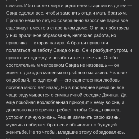
семьей. Ибо после смерти родителей старший из детей —
Саид сделал все, чтобы заменить отца и мать братьям.
Прошло немало лет, но совершенно взрослые парни все
еще живут вместе в стареньком доме. Они не лоботрясы,
у них приличное образование, неплохая работа, но
привычка — вторая натура. А братья привыкли
полагаться на заботу Саида о них. Он и разбудит утром, и
приготовит одежду, и позаботиться о счетах. Особо
состоятельным человеком Саида не назовешь — он
живет с доходов маленького рыбного магазина. Человек
он добрый, но одинокий — его единственная любовь
погибла много лет назад. Но в последнее время он все
чаще задумывается о симпатичной соседке Джинан. Да
еще покойная возлюбленная приходит к нему во сне, и
довольно категорично требует, чтобы Саид, наконец,
устроил личную жизнь. Решив изменить свою жизнь,
мужчина собирает братьев и объявляет о будущей
женитьбе. Не то чтобы, младшие этому обрадовались.