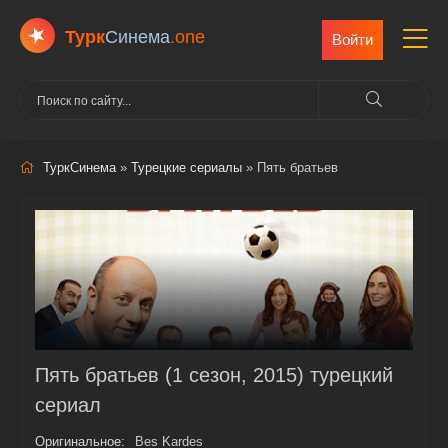
Турк
Cинема
.one
Войти
ТуркСинема
»
Турецкие сериалы
» Пять братьев
Пять братьев (1 сезон, 2015) турецкий
сериал
Оригинальное:
Bes Kardes