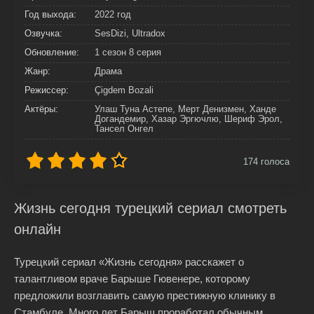
Год выхода:
2022 год
Озвучка:
SesDizi, Ultradox
Обновление:
1 сезон 8 серия
Жанр:
Драма
Режиссер:
Çigdem Bozali
Актёры:
Улаш Туна Астепе, Мерт Денизмен, Ханде
Догандемир, Хазар Эргючлю, Шериф Эрол,
Тансел Онгел
174
голоса
Жизнь сегодня турецкий сериал смотреть
онлайн
Турецкий сериал «Жизнь сегодня» расскажет о
талантливом враче Барыше Гювенере, которому
предложили возглавить самую престижную клинику в
Стамбуле. Много лет Барыш проработал обычным