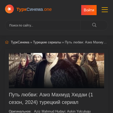
Турк
Cинема
.one
Войти
ТуркСинема
»
Турецкие сериалы
» Путь любви: Азиз Махмуд Хюдаи
Путь любви: Азиз Махмуд Хюдаи (1
сезон, 2024) турецкий сериал
Оригинальное:
Aziz Mahmud Hudayi: Askin Yolculugu