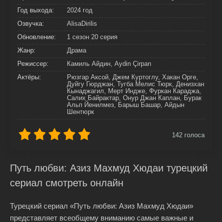
Год выхода:
2024 год
Озвучка:
AlisaDirilis
Обновление:
1 сезон 20 серия
Жанр:
Драма
Режиссер:
Камиль Айдин, Aydin Çirpan
Актёры:
Рюзгар Аксой, Джем Куртоглу, Хакан Орге,
Дуйгу Гюрджан, Тугба Мелис Тюрк, Денизхан
Кынаджагил, Мерт Индже, Фуркан Караджа,
Салих Байрактар, Онур Джан Каплан, Бурак
Альп Йенилмез, Барыш Башар, Айдын
Шентюрк
142
голоса
Путь любви: Азиз Махмуд Хюдаи турецкий
сериал смотреть онлайн
Турецкий сериал «Путь любви: Азиз Махмуд Хюдаи»
представляет всеобщему вниманию самые важные и