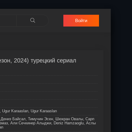
Войти
зон, 2024) турецкий сериал
, Ugur Karaaslan, Ugur Karaaslan
 Дениз Байсал, Тимучин Эсен, Шюкран Овалы, Сарп
змаз, Али Сечкинер Алыджи, Deniz Hamzaoglu, Аслы
an