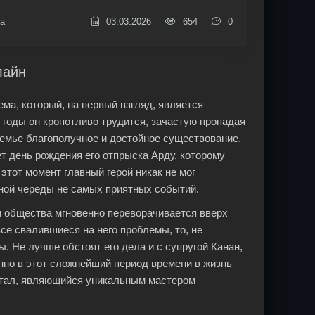
а
03.03.2026
654
0
лайн
ма, который, на первый взгляд, является
 годы он кропотливо трудится, зачастую пропадая
семье благополучное и достойное существование.
ет день рождения его отпрыска Арду, которому
этот момент главный герой никак не мог
нной череды не самых приятных событий.
ки общества мгновенно переворачивается вверх
се свалившиеся на него проблемы, то, не
. Не лучше обстоят его дела и с супругой Канан,
нно в этот сложнейший период времени в жизнь
ртал, являющийся уникальным мастером