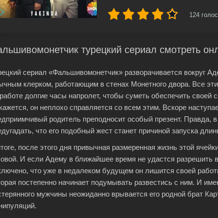
124
голос
альшивомонетчик турецкий сериал смотреть он
рецкий сериал «Фальшивомонетчик» разворачивается вокруг Аде
ычным клерком, работающим в стенах Монетного двора. Все эти
 работе долгие часы напролет, чтобы суметь обеспечить своей 
 кажется, он неплохо справляется со всем этим. Вскоре наступа
едприимчивый родитель преподносит особый презент. Правда, в 
едугадать, что его подобный жест станет причиной запуска дли
итоге, после этого дня привычная размеренная жизнь этой ячей
ловой. И если Адему в ближайшее время не удастся разрешить в
ключено, что уже в недалеком будущем он лишится своей работы
торая постепенно начинает подумывать развестись с ним. И име
стерянного мужчины неожиданно врывается его родной брат Ка
нипуляций.