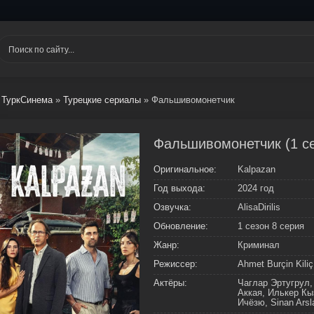
ТуркСинема
»
Турецкие сериалы
» Фальшивомонетчик
Фальшивомонетчик (1 се
Оригинальное:
Kalpazan
Год выхода:
2024 год
Озвучка:
AlisaDirilis
Обновление:
1 сезон 8 серия
Жанр:
Криминал
Режиссер:
Ahmet Burçin Kiliç
Актёры:
Чаглар Эртугрул,
Аккая, Илькер Кы
Ичёзю, Sinan Arsl