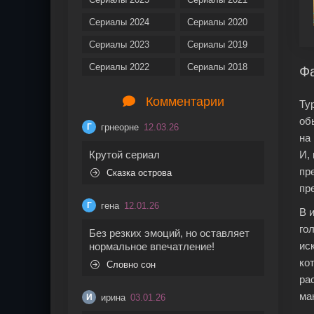
Сериалы 2024
Сериалы 2020
Сериалы 2023
Сериалы 2019
Сериалы 2022
Сериалы 2018
Ф
Комментарии
Ту
об
грнеорне
12.03.26
Г
на
Крутой сериал
И,
пр
Сказка острова
пр
гена
12.01.26
Г
В 
го
Без резких эмоций, но оставляет
ис
нормальное впечатление!
ко
Словно сон
ра
ма
ирина
03.01.26
И