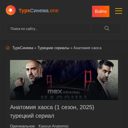
Турк
Cинема
.one
Войти
ТуркСинема
»
Турецкие сериалы
» Анатомия хаоса
Анатомия хаоса (1 сезон, 2025)
турецкий сериал
Оригинальное:
Kaosun Anatomisi