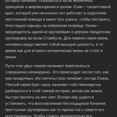
которых начинает сказываться на их жизненных
принципах и мировоззрении в целом. Озан – талантливый
врач, который уже несколько лет работает в отделении
неотложной помощи и имеет все шансы, чтобы построить
блестящую карьеру на избранном поприще. Кенан –
предводитель одной из крупнейших и дерзких бандитских
группировок во всем Стамбуле. Для первого героя жизнь
человека представляет собой высшую ценность, в то
время как для второго человеческая жизнь не стоит и
гроша.
Пути этих двух героев начинают пересекаться
совершенно неожиданно. Это происходит после того, как
при загадочных обстоятельствах погибает сестра Озана.
Убитый горем брат сразу начинает собственноручно
разбираться в этой темной истории, желая как можно
быстро пролить на нее свет. Вскоре ему удается
установить, что возглавляемая беспощадным Кенаном
преступная группировка как-то причастна к смерти его
родственницы. Чтобы суметь окончательно все