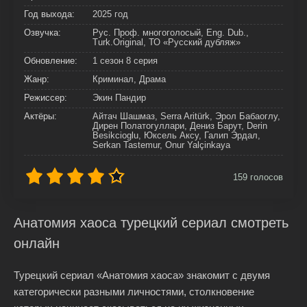
Год выхода:
2025 год
Озвучка:
Рус. Проф. многоголосый, Eng. Dub.,
Turk.Original, ТО «Русский дубляж»
Обновление:
1 сезон 8 серия
Жанр:
Криминал, Драма
Режиссер:
Экин Пандир
Актёры:
Айтач Шашмаз, Serra Aritürk, Эрол Бабаоглу,
Дирен Полатогуллари, Дениз Барут, Derin
Besikcioglu, Юксель Аксу, Галип Эрдал,
Serkan Tastemur, Onur Yalçinkaya
159
голосов
Анатомия хаоса турецкий сериал смотреть
онлайн
Турецкий сериал «Анатомия хаоса» знакомит с двумя
категорически разными личностями, столкновение