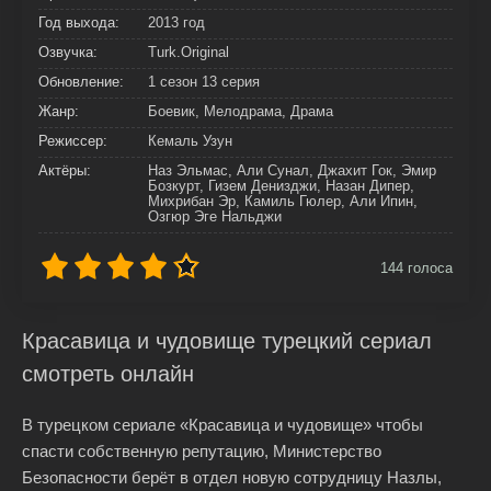
Год выхода:
2013 год
Озвучка:
Turk.Original
Обновление:
1 сезон 13 серия
Жанр:
Боевик, Мелодрама, Драма
Режиссер:
Кемаль Узун
Актёры:
Наз Эльмас, Али Сунал, Джахит Гок, Эмир
Бозкурт, Гизем Денизджи, Назан Дипер,
Михрибан Эр, Камиль Гюлер, Али Ипин,
Озгюр Эге Нальджи
144
голоса
Красавица и чудовище турецкий сериал
смотреть онлайн
В турецком сериале «Красавица и чудовище» чтобы
спасти собственную репутацию, Министерство
Безопасности берёт в отдел новую сотрудницу Назлы,