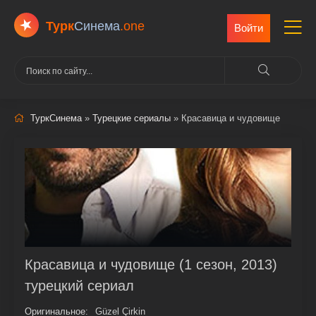
Турк
Cинема
.one
Войти
ТуркСинема
»
Турецкие сериалы
» Красавица и чудовище
Красавица и чудовище (1 сезон, 2013)
турецкий сериал
Оригинальное:
Güzel Çirkin