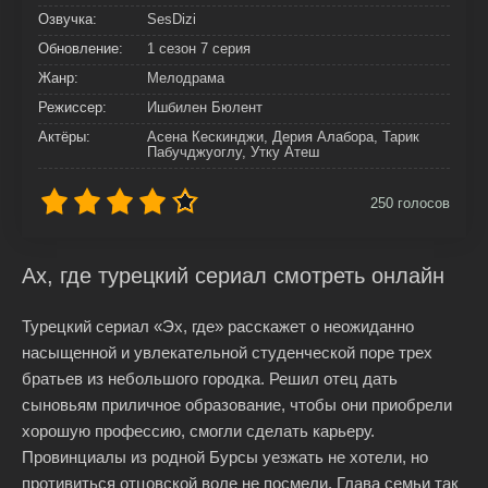
Озвучка:
SesDizi
Обновление:
1 сезон 7 серия
Жанр:
Мелодрама
Режиссер:
Ишбилен Бюлент
Актёры:
Асена Кескинджи, Дерия Алабора, Тарик
Пабучджуоглу, Утку Атеш
250
голосов
Ах, где турецкий сериал смотреть онлайн
Турецкий сериал «Эх, где» расскажет о неожиданно
насыщенной и увлекательной студенческой поре трех
братьев из небольшого городка. Решил отец дать
сыновьям приличное образование, чтобы они приобрели
хорошую профессию, смогли сделать карьеру.
Провинциалы из родной Бурсы уезжать не хотели, но
противиться отцовской воле не посмели. Глава семьи так