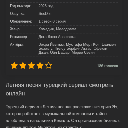
Год выхода:
2023 год
Озвучка:
SesDizi
Обновление:
1 сезон 8 серия
Жанр:
Комедия, Мелодрама
Режиссер:
Дога Джан Анафарта
Актёры:
Зехра Йылмаз, Мустафа Мерт Коч, Ешимен
Бозоглу, Нилсу Берфин Актас, Эфекан
Джан, Ойя Башар, Мерве Севин
186
голосов
Летняя песня турецкий сериал смотреть
онлайн
Турецкий сериал «Летняя песня» расскажет историю Яз,
которая работает в музыкальной компании и тайно
влюблена в начальника Кемаля. Он организовал бизнес с
лучшим другом Муратом, но страсть к