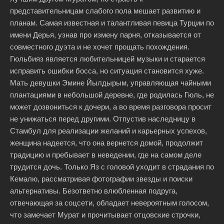
представительницам слабого пола мешает развитию и
планам. Самая известная и талантливая певица Турции по
имени Дерья, узнав про измену парня, отказывается от
совместного дуэта и не хочет прощать похождения.
Гюльбияз является любительницей музыки и старается
исправить ошибки босса, но ситуация становится хуже.
Мать девушки Эмине Йылдырым, управляющая чайными
плантациями в небольшой деревне, где родилась Гюль, не
может дозвониться к дочери, а во время разговора просит
не унижаться перед другими. Отпустив наследницу в
Стамбул для реализации желаний и карьерных успехов,
женщина надеется, что она вернется домой, продолжит
традицию и пребывает в неведении, где на самом деле
трудится дочь. Только Яз с головой уходит в страдания по
Кемалю, рассматривая фотографии звезды и поиски
альтернативы. Безответно влюбленная подруга,
отвечающая за соцсети, обладает невероятным голосом,
что замечает Мурат и прочитывает отцовские строчки,